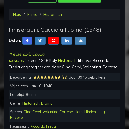
Huis
Films
Historisch
I miserabili: Caccia all'uomo
(
1948
)
Delen:
"
I miserabili: Caccia
all'uomo
"
is een
1948 Italy
Historisch
film van
Riccardo
Freda
en
geregisseerd
door
Gino Cervi, Valentina Cortese
.
Beoordeling :
door 3945 gebruikers
Vrijgelaten :
Jan 10, 1948
Looptijd:
86
min.
Genre :
Historisch
,
Drama
Sterren:
Gino Cervi
,
Valentina Cortese
,
Hans Hinrich
,
Luigi
Pavese
Regisseur :
Riccardo Freda