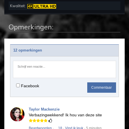
Kwaliteit:
Opmerkingen:
12 opmerkingen
Facebook
Commentaar
Taylor Mackenzie
Verbazingwekkend!
Ik hou van deze site
Beantwoorden
·
18
·
Vind ik leuk
· 5 minuten