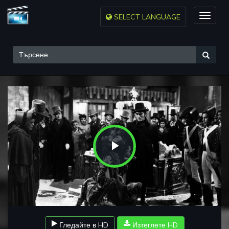
SELECT LANGUAGE
Toggle
naviga
Play
Video
Гледайте в HD
Изтеглете HD