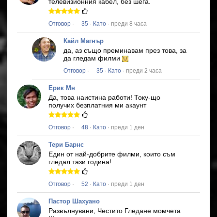
телевизионния кабел, без шега.
Отговор
·
35
·
Като
· преди 8 часа
Кайл Магнър
да, аз също преминавам през това, за
да гледам филми
Отговор
·
35
·
Като
· преди 2 часа
Ерик Мн
Да, това наистина работи!
Току-що
получих безплатния ми акаунт
Отговор
·
48
·
Като
· преди 1 ден
Тери Барнс
Един от най-добрите филми, които съм
гледал тази година!
Отговор
·
52
·
Като
· преди 1 ден
Пастор Шахуано
Развълнувани, Честито Гледане момчета