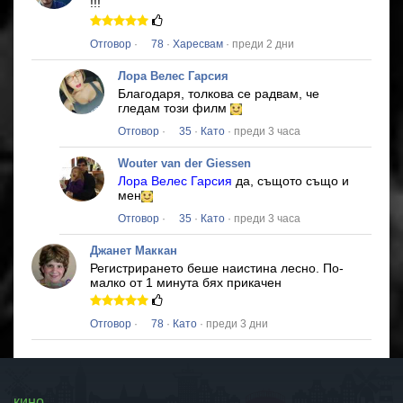
!!!
Отговор
·
78
·
Харесвам
· преди 2 дни
Лора Велес Гарсия
Благодаря, толкова се радвам, че
гледам този филм
Отговор
·
35
·
Като
· преди 3 часа
Wouter van der Giessen
Лора Велес Гарсия
да, същото също и
мен
Отговор
·
35
·
Като
· преди 3 часа
Джанет Маккан
Регистрирането беше наистина лесно.
По-
малко от 1 минута бях прикачен
Отговор
·
78
·
Като
· преди 3 дни
кино