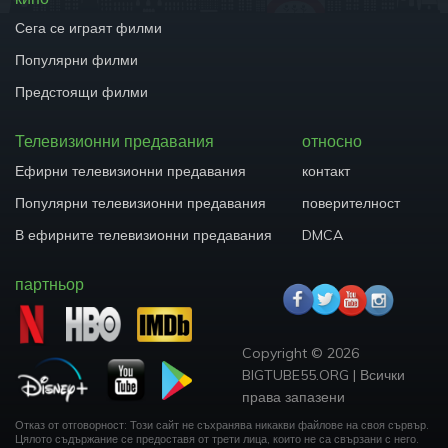
Сега се играят филми
Популярни филми
Предстоящи филми
Телевизионни предавания
относно
Ефирни телевизионни предавания
контакт
Популярни телевизионни предавания
поверителност
В ефирните телевизионни предавания
DMCA
партньор
Copyright ©
2026
BIGTUBE55.ORG
|
Всички
права запазени
Отказ от отговорност: Този сайт не съхранява никакви файлове на своя сървър.
Цялото съдържание се предоставя от трети лица, които не са свързани с него.