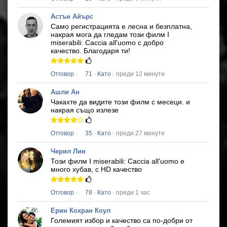
Астън Айърс
Само регистрацията е лесна и безплатна,
накрая мога да гледам този филм
I
miserabili: Caccia all'uomo
с добро
качество.
Благодаря ти!
Отговор
·
71
·
Като
· преди 12 минути
Ашли Ан
Чакахте да видите този филм с месеци.
и
накрая също излезе
Отговор
·
35
·
Като
· преди 27 минути
Черил Лин
Този филм
I miserabili: Caccia all'uomo
е
много хубав, с HD качество
Отговор
·
78
·
Като
· преди 1 час
Ерин Кохран Коул
Големият избор и качество са по-добри от