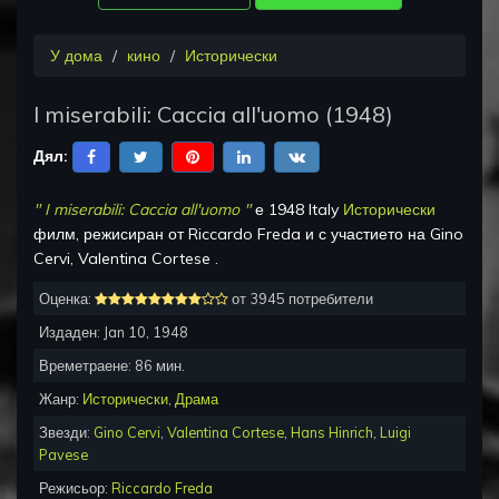
У дома
кино
Исторически
I miserabili: Caccia all'uomo
(
1948
)
Дял:
"
I miserabili: Caccia all'uomo
"
е
1948 Italy
Исторически
филм, режисиран от
Riccardo Freda
и с участието на
Gino
Cervi, Valentina Cortese
.
Оценка:
от 3945 потребители
Издаден:
Jan 10, 1948
Времетраене:
86
мин.
Жанр:
Исторически
,
Драма
Звезди:
Gino Cervi
,
Valentina Cortese
,
Hans Hinrich
,
Luigi
Pavese
Режисьор:
Riccardo Freda