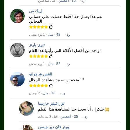
رد
·
35
·
أعجبني
· قبل ساعتين
إريك من
نعم هذا يعمل حقا!
فقط حصلت على حسابي
المجاني
رد
·
48
·
مثل
· 1 يوم مضى
تيري بارنز
واحد من أفضل الأفلام التي رأيتها هذا العام!
رد
·
52
·
مثل
· 1 يوم مضى
القس شاهوانو
متحمس سعيد مشاهدة الرجال !!!
رد
·
78
·
مثل
· 2 يومان
لورا فيليز جارسيا
شكرا ، أنا سعيد جدا لمشاهدة هذا الفيلم
رد
·
35
·
أعجبني
· قبل 3 ساعات
ووتر فان دير جيسن