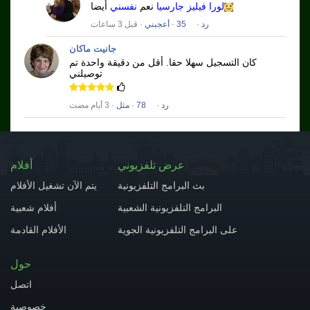
لورا فيليز جارسيا
نعم
نفسني
أيضا
رد
·
35
·
أعجبني
· قبل 3 ساعات
جانيت ماكان
كان التسجيل سهلا حقا.
أقل من دقيقة واحدة تم
توصيلني
رد
·
78
·
مثل
· 3 أيام مضت
عرض تلفزيوني
أفلام
بث البرامج التلفزيونية
يتم الآن تشغيل الأفلام
البرامج التلفزيونية الشعبية
أفلام شعبية
على البرامج التلفزيونية الجوية
الأفلام القادمة
حول
اتصل
خصوصية