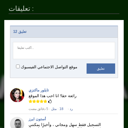
تعليقات :
12 تعليق
موقع التواصل الاجتماعي الفيسبوك
تعليق
تايلور ماكنزي
رائعة حقا!
انا احب هذا الموقع
رد
·
18
·
مثل
· 5 دقائق مضت
أستون ايرز
التسجيل فقط سهل ومجاني ، وأخيرًا يمكنني