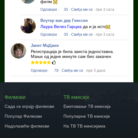
филм
Одговори
·
35
·
Свиђа ми се
· пре 3 сата
Воутер ван дер Гиессен
Лаура Велез Гарциа
да и ја исто
Одговори
·
35
·
Свиђа ми се
· пре 3 сата
Јанет МцЦанн
Регистрација је била заиста једноставна.
Мање од једне минуте сам био закачен
Одговори
·
78
·
Свиђа ми се
· пре 3 дана
Филмови
ТВ емисије
Сада се играју филмови
Емитовање ТВ емисија
Популар Филмови
Популарне ТВ емисије
Надолазећи филмови
На ТВ ТВ емисијама