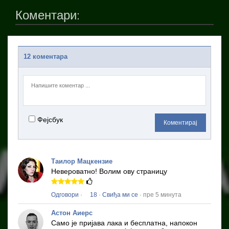
Коментари:
12 коментара
Фејсбук
Коментирај
Таилор Мацкензие
Невероватно!
Волим ову страницу
Одговори
·
18
·
Свиђа ми се
· пре 5 минута
Астон Аиерс
Само је пријава лака и бесплатна, напокон