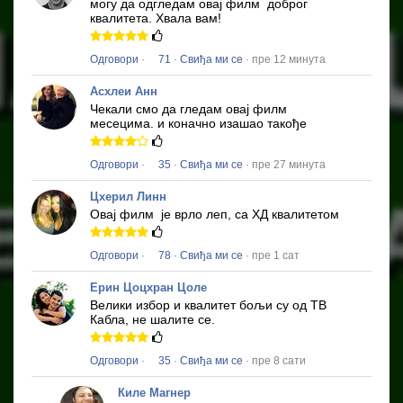
могу да одгледам овај филм
доброг
квалитета.
Хвала вам!
Одговори
·
71
·
Свиђа ми се
· пре 12 минута
Асхлеи Анн
Чекали смо да гледам овај филм
месецима.
и коначно изашао такође
Одговори
·
35
·
Свиђа ми се
· пре 27 минута
Цхерил Линн
Овај филм
је врло леп, са ХД квалитетом
Одговори
·
78
·
Свиђа ми се
· пре 1 сат
Ерин Цоцхран Цоле
Велики избор и квалитет бољи су од ТВ
Кабла, не шалите се.
Одговори
·
35
·
Свиђа ми се
· пре 8 сати
Киле Магнер