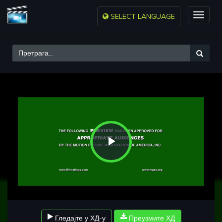
SELECT LANGUAGE
Toggle
naviga
Play
Video
Гледајте у ХД-у
Преузмите ХД