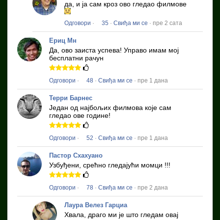
да, и ја сам кроз ово гледао филмове
Одговори
·
35
·
Свиђа ми се
· пре 2 сата
Ериц Мн
Да, ово заиста успева!
Управо имам мој
бесплатни рачун
Одговори
·
48
·
Свиђа ми се
· пре 1 дана
Терри Барнес
Један од најбољих филмова које сам
гледао ове године!
Одговори
·
52
·
Свиђа ми се
· пре 1 дана
Пастор Схахуано
Узбуђени, срећно гледајући момци !!!
Одговори
·
78
·
Свиђа ми се
· пре 2 дана
Лаура Велез Гарциа
Хвала, драго ми је што гледам овај