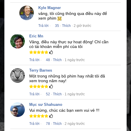
Kyle Magner
vâng, tôi cũng thông qua điều này để
xem phim
Trả lời
·
35
·
Thích
· 2 giờ trước
Eric Mn
Vâng, điều này thực sự hoạt động!
Chỉ cần
có tài khoản miễn phí của tôi
Trả lời
·
48
·
Thích
· 1 ngày trước
Terry Barnes
Một trong những bộ phim hay nhất tôi đã
xem trong năm nay!
Trả lời
·
52
·
Thích
· 1 ngày trước
Mục sư Shahuano
Vui mừng, chúc các bạn xem vui vẻ !!!
Trả lời
·
78
·
Thích
· 2 ngày trước