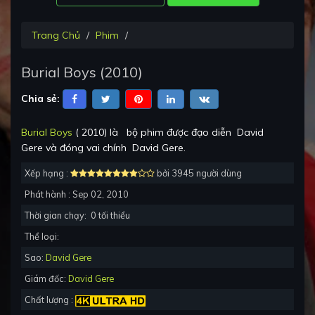
Trang Chủ
Phim
Burial Boys
(
2010
)
Chia sẻ:
Burial Boys
(
2010
) là
bộ phim được đạo diễn
David
Gere
và đóng vai chính
David Gere
.
Xếp hạng :
bởi 3945 người dùng
Phát hành :
Sep 02, 2010
Thời gian chạy:
0
tối thiểu
Thể loại:
Sao:
David Gere
Giám đốc:
David Gere
Chất lượng :