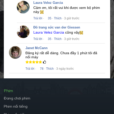
Laura Velez Garcia
Cảm ơn, tôi rất vui khi được xem bộ phim
này
Trả lời
·
35
·
Thích
· 3 giờ trước
Đồ trang sức van der Giessen
Laura Velez Garcia
cũng vậy
Trả lời
·
35
·
Thích
· 3 giờ trước
Janet McCann
Đăng ký rất dễ dàng.
Chưa đầy 1 phút tôi đã
nối máy
Trả lời
·
78
·
Thích
· 3 ngày trước
Phim
Đang chơi phim
Phim nổi tiếng