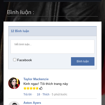
Bình luận :
12 Bình luận
Facebook
Bình luận
Taylor Mackenzie
Kinh ngạc!
Tôi thích trang này
Trả lời
·
18
·
Thích
· 5 phút trước
Aston Ayers