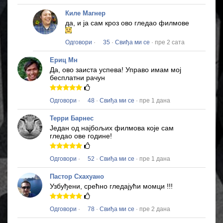
Киле Магнер
да, и ја сам кроз ово гледао филмове
Одговори
·
35
·
Свиђа ми се
· пре 2 сата
Ериц Мн
Да, ово заиста успева!
Управо имам мој
бесплатни рачун
Одговори
·
48
·
Свиђа ми се
· пре 1 дана
Терри Барнес
Један од најбољих филмова које сам
гледао ове године!
Одговори
·
52
·
Свиђа ми се
· пре 1 дана
Пастор Схахуано
Узбуђени, срећно гледајући момци !!!
Одговори
·
78
·
Свиђа ми се
· пре 2 дана