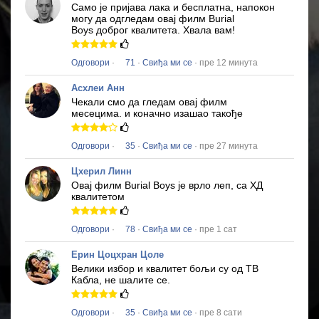
Само је пријава лака и бесплатна, напокон
могу да одгледам овај филм
Burial
Boys
доброг квалитета.
Хвала вам!
Одговори
·
71
·
Свиђа ми се
· пре 12 минута
Асхлеи Анн
Чекали смо да гледам овај филм
месецима.
и коначно изашао такође
Одговори
·
35
·
Свиђа ми се
· пре 27 минута
Цхерил Линн
Овај филм
Burial Boys
је врло леп, са ХД
квалитетом
Одговори
·
78
·
Свиђа ми се
· пре 1 сат
Ерин Цоцхран Цоле
Велики избор и квалитет бољи су од ТВ
Кабла, не шалите се.
Одговори
·
35
·
Свиђа ми се
· пре 8 сати