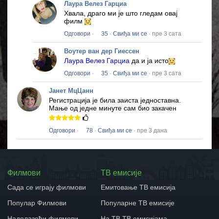
Лаура Велез Гарциа
Хвала, драго ми је што гледам овај
филм
Одговори
·
35
·
Свиђа ми се
· пре 3 сата
Воутер ван дер Гиессен
Лаура Велез Гарциа
да и ја исто
Одговори
·
35
·
Свиђа ми се
· пре 3 сата
Јанет МцЦанн
Регистрација је била заиста једноставна.
Мање од једне минуте сам био закачен
Одговори
·
78
·
Свиђа ми се
· пре 3 дана
Филмови
ТВ емисије
Сада се играју филмови
Емитовање ТВ емисија
Популар Филмови
Популарне ТВ емисије
Надолазећи филмови
На ТВ ТВ емисијама