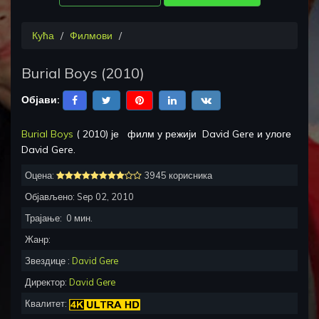
Кућа
Филмови
Burial Boys
(
2010
)
Објави:
Burial Boys
(
2010
) је
филм у режији
David Gere
и улоге
David Gere
.
Оцена:
3945 корисника
Објављено:
Sep 02, 2010
Трајање:
0
мин.
Жанр:
Звездице :
David Gere
Директор:
David Gere
Квалитет: