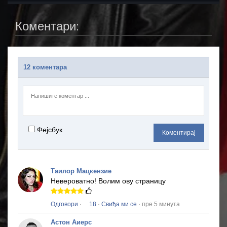
Коментари:
12 коментара
Фејсбук
Коментирај
Таилор Мацкензие
Невероватно!
Волим ову страницу
Одговори
·
18
·
Свиђа ми се
· пре 5 минута
Астон Аиерс