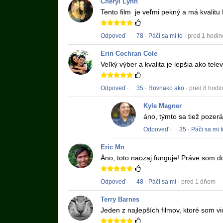
Cheryl Lynn
Tento film
je veľmi pekný a má kvalitu
Odpoveď
·
78
·
Páči sa mi to
· pred 1 hodi
Erin Cochran Cole
Veľký výber a kvalita je lepšia ako tele
Odpoveď
·
35
·
Rovnako ako
· pred 8 hodi
Kyle Magner
áno, týmto sa tiež pozer
Odpoveď
·
35
·
Páči sa mi t
Eric Mn
Áno, toto naozaj funguje!
Práve som do
Odpoveď
·
48
·
Páči sa mi
· pred 1 dňom
Terry Barnes
Jeden z najlepších filmov, ktoré som vi