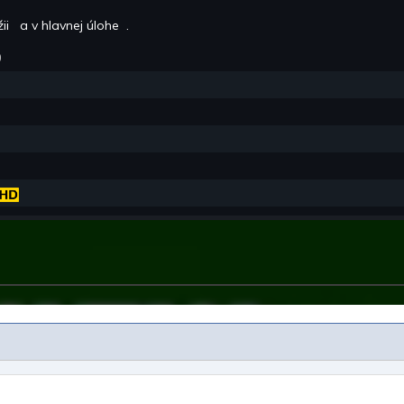
žii
a v hlavnej úlohe
.
0