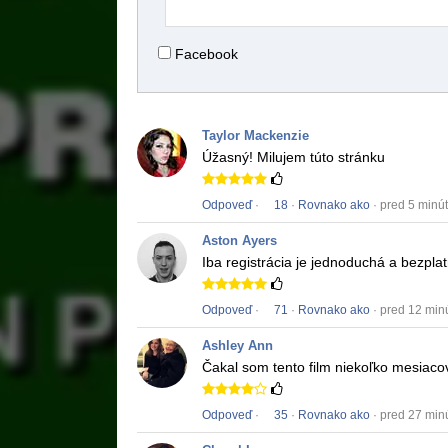
Facebook
Taylor Mackenzie
Úžasný!
Milujem túto stránku
Odpoveď
·
18
·
Rovnako ako
· pred 5 minú
Aston Ayers
Iba registrácia je jednoduchá a bezpl
Odpoveď
·
71
·
Rovnako ako
· pred 12 min
Ashley Ann
Čakal som tento film niekoľko mesiaco
Odpoveď
·
35
·
Rovnako ako
· pred 27 min