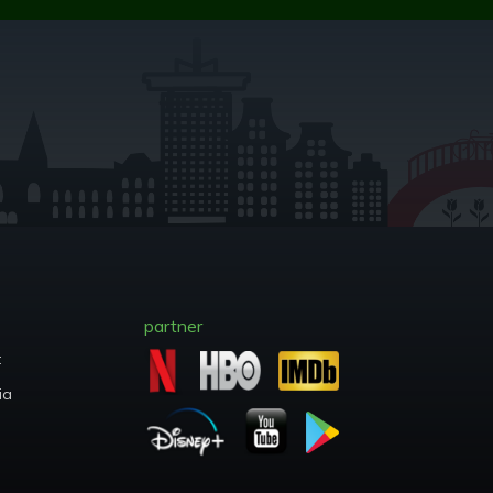
partner
t
ia