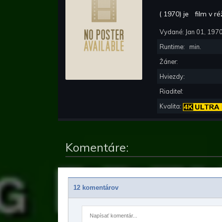
(
1970
) je
film v ré
Vydané:
Jan 01, 197
Runtime:
min.
Žáner:
Hviezdy:
Riaditeľ:
Kvalita:
Komentáre:
12 komentárov