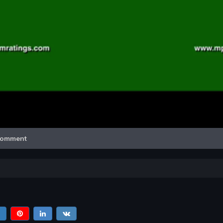
Video
omment