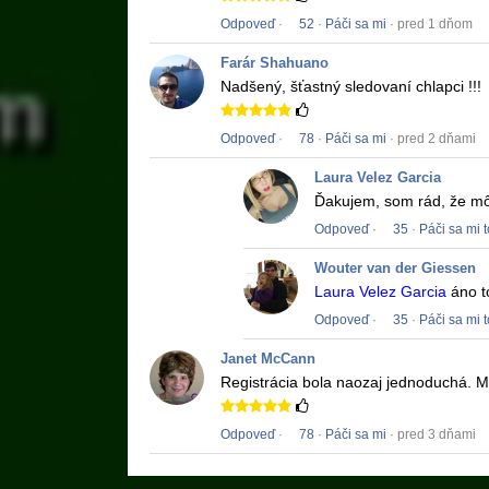
Odpoveď
·
52
·
Páči sa mi
· pred 1 dňom
Farár Shahuano
Nadšený, šťastný sledovaní chlapci !!!
Odpoveď
·
78
·
Páči sa mi
· pred 2 dňami
Laura Velez Garcia
Ďakujem, som rád, že mô
Odpoveď
·
35
·
Páči sa mi t
Wouter van der Giessen
Laura Velez Garcia
áno to
Odpoveď
·
35
·
Páči sa mi t
Janet McCann
Registrácia bola naozaj jednoduchá.
M
Odpoveď
·
78
·
Páči sa mi
· pred 3 dňami