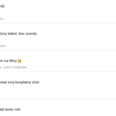
 HD
nou
vízny kábel, bez srandy.
nami
ám na filmy
o
· pred 2 hodinami
stal svoj bezplatný účet
del tento rok!