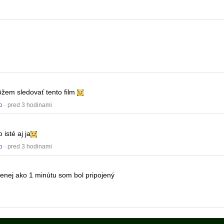
žem sledovať tento film
o
· pred 3 hodinami
 isté aj ja
o
· pred 3 hodinami
enej ako 1 minútu som bol pripojený