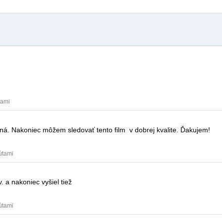
tami
atná. Nakoniec môžem sledovať tento film
v dobrej kvalite.
Ďakujem!
útami
v.
a nakoniec vyšiel tiež
útami