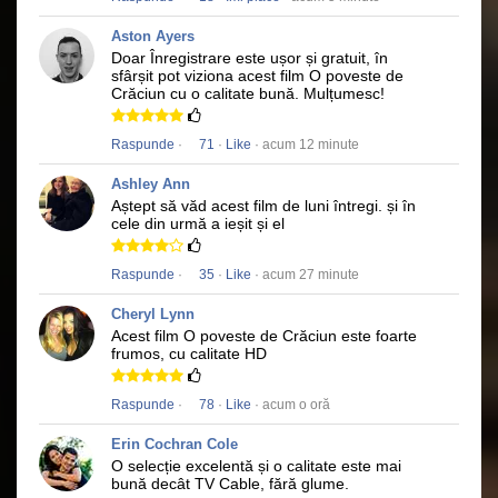
Aston Ayers
Doar Înregistrare este ușor și gratuit, în
sfârșit pot viziona acest film
O poveste de
Crăciun
cu o calitate bună.
Mulțumesc!
Raspunde
·
71
·
Like
· acum 12 minute
Ashley Ann
Aștept să văd acest film de luni întregi.
și în
cele din urmă a ieșit și el
Raspunde
·
35
·
Like
· acum 27 minute
Cheryl Lynn
Acest film
O poveste de Crăciun
este foarte
frumos, cu calitate HD
Raspunde
·
78
·
Like
· acum o oră
Erin Cochran Cole
O selecție excelentă și o calitate este mai
bună decât TV Cable, fără glume.