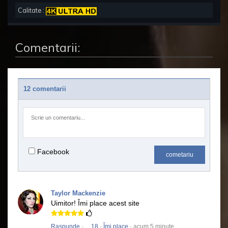
Calitate :
Comentarii:
12 comentarii
Facebook
cometariu
Taylor Mackenzie
Uimitor!
Îmi place acest site
Raspunde
·
18
·
Îmi place
· acum 5 minute