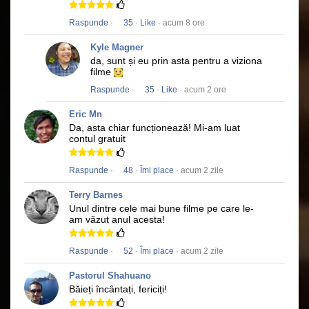
Raspunde
·
35
·
Like
· acum 8 ore
Kyle Magner
da, sunt și eu prin asta pentru a viziona
filme
Raspunde
·
35
·
Like
· acum 2 ore
Eric Mn
Da, asta chiar funcționează!
Mi-am luat
contul gratuit
Raspunde
·
48
·
Îmi place
· acum 2 zile
Terry Barnes
Unul dintre cele mai bune filme pe care le-
am văzut anul acesta!
Raspunde
·
52
·
Îmi place
· acum 2 zile
Pastorul Shahuano
Băieți încântați, fericiți!