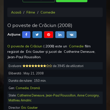
Acasă
Filme
Comedie
O poveste de Crăciun
(
2008
)
Acțiune:
O poveste de Crăciun
(
2008
) este un
Comedie
film
regizat de
Éric Gautier
și jucat de
Catherine Deneuve,
Jean-Paul Roussillon
.
Evaluare:
de 3945 de utilizatori
Eliberată :
May 21, 2008
Durata de rulare:
150
min.
Gen:
Comedie
,
Dramă
Stele:
Catherine Deneuve
,
Jean-Paul Roussillon
,
Anne Consigny
,
Mathieu Amalric
Director:
Éric Gautier