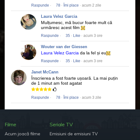
Raspunde
·
78
·
Îmi place
· acum 2 zile
Laura Velez Garcia
Mulțumesc, mă bucur foarte mult că
urmăresc acest film
Raspunde
·
35
·
Like
· acum 3 ore
Wouter van der Giessen
Laura Velez Garcia
da la fel și eu
Raspunde
·
35
·
Like
· acum 3 ore
Janet McCann
Înscrierea a fost foarte ușoară.
La mai puțin
de 1 minut am fost agatat
Raspunde
·
78
·
Îmi place
· acum 3 zile
Filme
Seriale TV
Acum joacă filme
Emisiuni de emisiuni TV