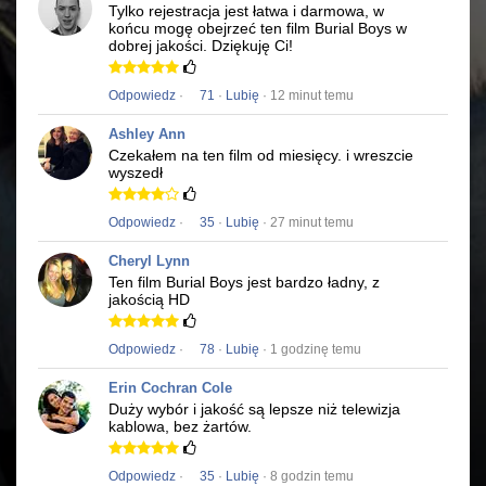
Tylko rejestracja jest łatwa i darmowa, w
końcu mogę obejrzeć ten film
Burial Boys
w
dobrej jakości.
Dziękuję Ci!
Odpowiedz
·
71
·
Lubię
· 12 minut temu
Ashley Ann
Czekałem na ten film od miesięcy.
i wreszcie
wyszedł
Odpowiedz
·
35
·
Lubię
· 27 minut temu
Cheryl Lynn
Ten film
Burial Boys
jest bardzo ładny, z
jakością HD
Odpowiedz
·
78
·
Lubię
· 1 godzinę temu
Erin Cochran Cole
Duży wybór i jakość są lepsze niż telewizja
kablowa, bez żartów.
Odpowiedz
·
35
·
Lubię
· 8 godzin temu