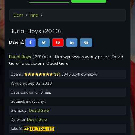
Dom
Kino
Burial Boys
(
2010
)
Dzielić:
Burial Boys
(
2010
) to
film wyreżyserowany przez
David
Gere
i z udziałem
David Gere
.
Ocena:
3945 użytkowników
Wydany:
Sep 02, 2010
Czas działania:
0
min.
Gatunek muzyczny :
Gwiazdy :
David Gere
Dyrektor:
David Gere
Jakość: