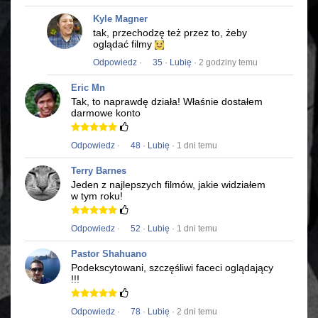
Kyle Magner
tak, przechodzę też przez to, żeby
oglądać filmy
Odpowiedz
·
35
·
Lubię
· 2 godziny temu
Eric Mn
Tak, to naprawdę działa!
Właśnie dostałem
darmowe konto
Odpowiedz
·
48
·
Lubię
· 1 dni temu
Terry Barnes
Jeden z najlepszych filmów, jakie widziałem
w tym roku!
Odpowiedz
·
52
·
Lubię
· 1 dni temu
Pastor Shahuano
Podekscytowani, szczęśliwi faceci oglądający
!!!
Odpowiedz
·
78
·
Lubię
· 2 dni temu