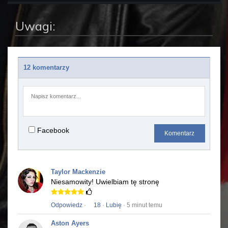
Uwagi:
12 komentarzy
Facebook
Komentarz
Taylor Mackenzie
Niesamowity!
Uwielbiam tę stronę
Odpowiedz
·
18
·
Lubię
· 5 minut temu
Aston Ayers