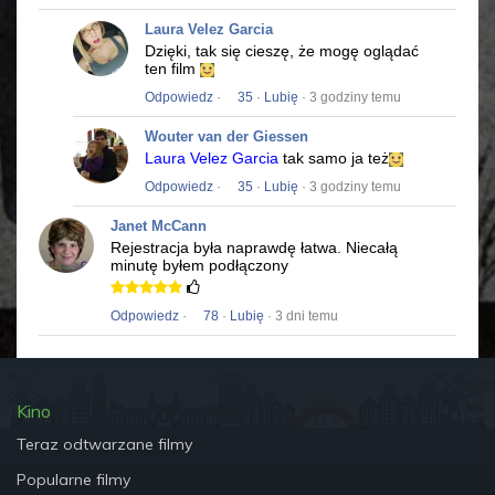
Laura Velez Garcia
Dzięki, tak się cieszę, że mogę oglądać
ten film
Odpowiedz
·
35
·
Lubię
· 3 godziny temu
Wouter van der Giessen
Laura Velez Garcia
tak samo ja też
Odpowiedz
·
35
·
Lubię
· 3 godziny temu
Janet McCann
Rejestracja była naprawdę łatwa.
Niecałą
minutę byłem podłączony
Odpowiedz
·
78
·
Lubię
· 3 dni temu
Kino
Teraz odtwarzane filmy
Popularne filmy