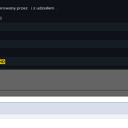
serowany przez
i z udziałem
.
70