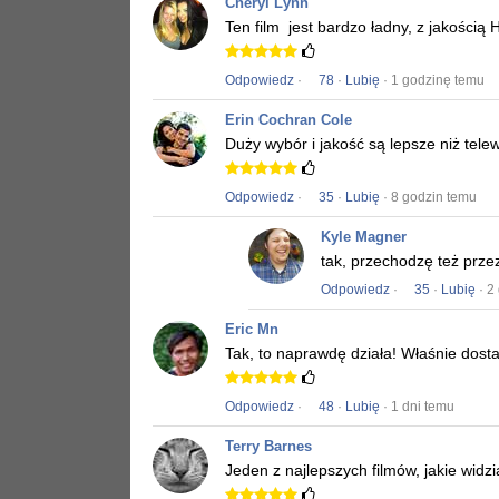
Cheryl Lynn
Ten film
jest bardzo ładny, z jakością 
Odpowiedz
·
78
·
Lubię
· 1 godzinę temu
Erin Cochran Cole
Duży wybór i jakość są lepsze niż tele
Odpowiedz
·
35
·
Lubię
· 8 godzin temu
Kyle Magner
tak, przechodzę też prze
Odpowiedz
·
35
·
Lubię
· 2
Eric Mn
Tak, to naprawdę działa!
Właśnie dost
Odpowiedz
·
48
·
Lubię
· 1 dni temu
Terry Barnes
Jeden z najlepszych filmów, jakie widz