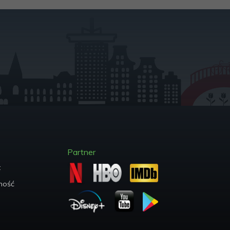
Partner
t
ych
ność