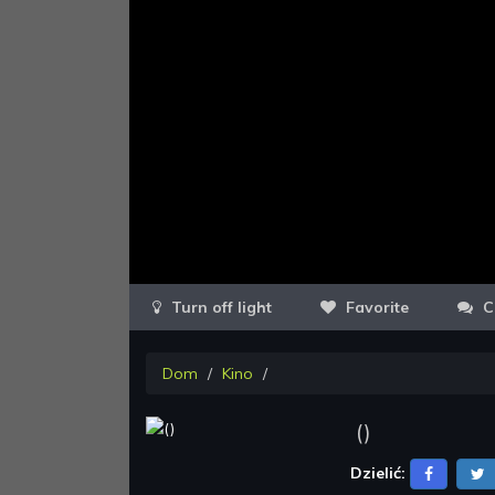
Favorite
C
Dom
Kino
(
)
Dzielić: