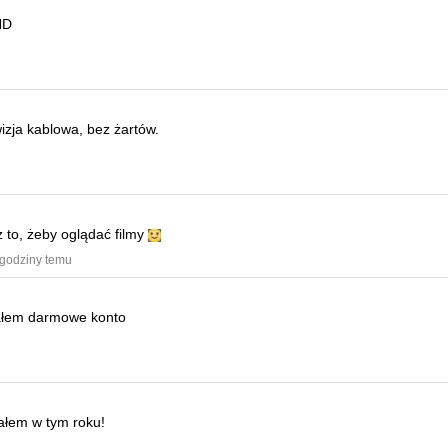
HD
wizja kablowa, bez żartów.
z to, żeby oglądać filmy
 godziny temu
ałem darmowe konto
iałem w tym roku!