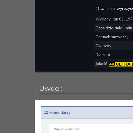
(
) to
film wyreży
Wydany:
Jan 01, 19
Czas działania:
min.
Gatunek muzyczny :
Gwiazdy :
Dyrektor:
Jakość:
Uwagi:
12 komentarzy