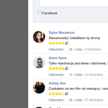
Facebook
Taylor Mackenzie
Niesamowity!
Uwielbiam tę stronę
Odpowiedz
·
18
·
Lubię
· 5 minut temu
Aston Ayers
Tylko rejestracja jest łatwa i darmowa
Odpowiedz
·
71
·
Lubię
· 12 minut temu
Ashley Ann
Czekałem na ten film od miesięcy.
i wr
Odpowiedz
·
35
·
Lubię
· 27 minut temu