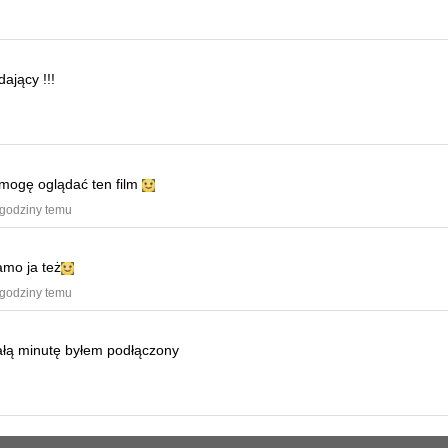
ający !!!
e mogę oglądać ten film
 godziny temu
amo ja też
 godziny temu
ałą minutę byłem podłączony