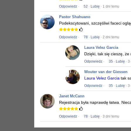
Odpowiedz
·
52
·
Lubię
· 1 dni temu
Pastor Shahuano
Podekscytowani, szczęśliwi faceci ogląd
Odpowiedz
·
78
·
Lubię
· 2 dni temu
Laura Velez Garcia
Dzięki, tak się cieszę, ż
Odpowiedz
·
35
·
Lubię
· 3
Wouter van der Giessen
Laura Velez Garcia
tak s
Odpowiedz
·
35
·
Lubię
· 3
Janet McCann
Rejestracja była naprawdę łatwa.
Niec
Odpowiedz
·
78
·
Lubię
· 3 dni temu