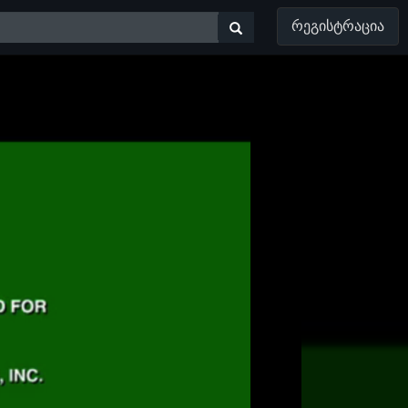
ᲠᲔᲒᲘᲡᲢᲠᲐᲪᲘᲐ