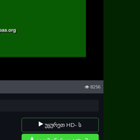
8256
უყურეთ HD- ს