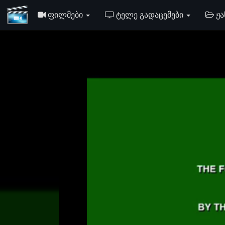
ᲤᲘᲚᲛᲔᲑᲘ
ᲢᲔᲚᲔ ᲒᲐᲓᲐᲪᲔᲛᲔᲑᲘ
ᲟᲐ