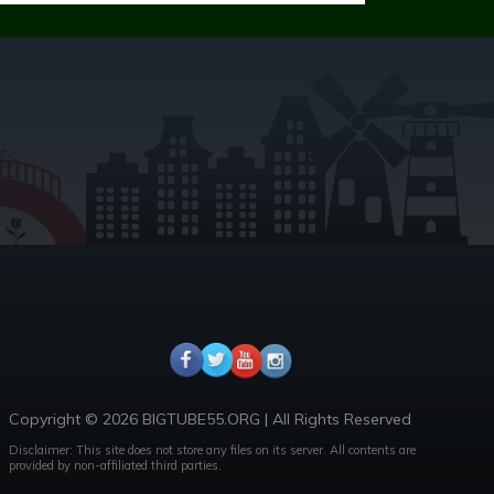
Copyright © 2026 BIGTUBE55.ORG | All Rights Reserved
Disclaimer: This site does not store any files on its server. All contents are
provided by non-affiliated third parties.