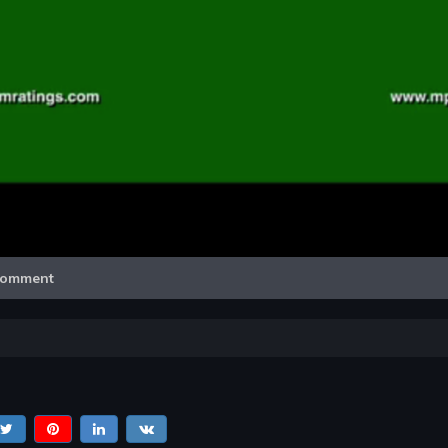
Video
omment