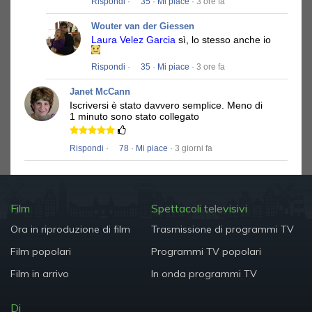
Rispondi
·
35
·
Mi piace
· 3 ore fa
Wouter van der Giessen
Laura Velez Garcia
sì, lo stesso anche io
Rispondi
·
35
·
Mi piace
· 3 ore fa
Janet McCann
Iscriversi è stato davvero semplice.
Meno di
1 minuto sono stato collegato
Rispondi
·
78
·
Mi piace
· 3 giorni fa
Film
Spettacoli televisivi
Ora in riproduzione di film
Trasmissione di programmi TV
Film popolari
Programmi TV popolari
Film in arrivo
In onda programmi TV
Di