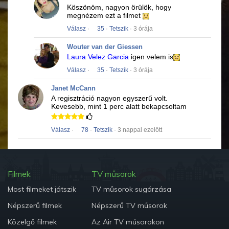
Köszönöm, nagyon örülök, hogy
megnézem ezt a filmet
Válasz
·
35
·
Tetszik
· 3 órája
Wouter van der Giessen
Laura Velez Garcia
igen velem is
Válasz
·
35
·
Tetszik
· 3 órája
Janet McCann
A regisztráció nagyon egyszerű volt.
Kevesebb, mint 1 perc alatt bekapcsoltam
Válasz
·
78
·
Tetszik
· 3 nappal ezelőtt
Filmek
TV műsorok
Most filmeket játszik
TV műsorok sugárzása
Népszerű filmek
Népszerű TV műsorok
Közelgő filmek
Az Air TV műsorokon