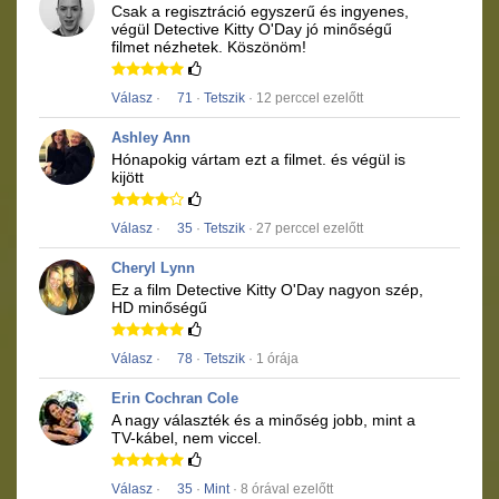
Csak a regisztráció egyszerű és ingyenes,
végül
Detective Kitty O'Day
jó minőségű
filmet
nézhetek.
Köszönöm!
Válasz
·
71
·
Tetszik
· 12 perccel ezelőtt
Ashley Ann
Hónapokig vártam ezt a filmet.
és végül is
kijött
Válasz
·
35
·
Tetszik
· 27 perccel ezelőtt
Cheryl Lynn
Ez a film
Detective Kitty O'Day
nagyon szép,
HD minőségű
Válasz
·
78
·
Tetszik
· 1 órája
Erin Cochran Cole
A nagy választék és a minőség jobb, mint a
TV-kábel, nem viccel.
Válasz
·
35
·
Mint
· 8 órával ezelőtt