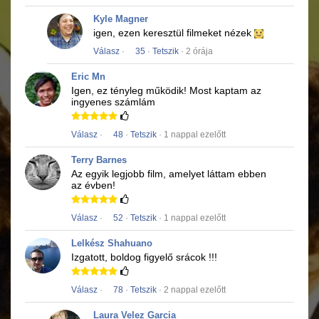
Kyle Magner
igen, ezen keresztül filmeket nézek
Válasz
·
35
·
Tetszik
· 2 órája
Eric Mn
Igen, ez tényleg működik!
Most kaptam az
ingyenes számlám
Válasz
·
48
·
Tetszik
· 1 nappal ezelőtt
Terry Barnes
Az egyik legjobb film, amelyet láttam ebben
az évben!
Válasz
·
52
·
Tetszik
· 1 nappal ezelőtt
Lelkész Shahuano
Izgatott, boldog figyelő srácok !!!
Válasz
·
78
·
Tetszik
· 2 nappal ezelőtt
Laura Velez Garcia