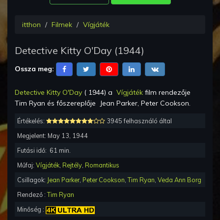
itthon
Filmek
Vígjáték
Detective Kitty O'Day
(
1944
)
Ossza meg:
Detective Kitty O'Day
(
1944
) a
Vígjáték
film rendezője
Tim Ryan
és főszereplője
Jean Parker, Peter Cookson
.
Értékelés:
3945 felhasználó által
Megjelent:
May 13, 1944
Futási idő:
61
min.
Műfaj:
Vígjáték
,
Rejtély
,
Romantikus
Csillagok:
Jean Parker
,
Peter Cookson
,
Tim Ryan
,
Veda Ann Borg
Rendező :
Tim Ryan
Minőség :