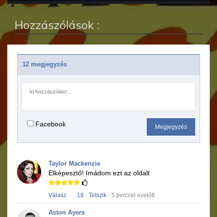
Hozzászólások :
12 megjegyzés
Facebook
Megjegyzés
Taylor Mackenzie
Elképesztő!
Imádom ezt az oldalt
Válasz
·
18
·
Tetszik
· 5 perccel ezelőtt
Aston Ayers