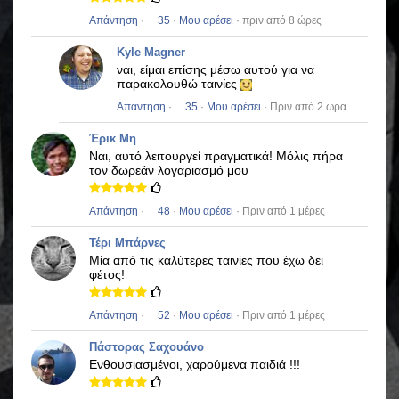
Απάντηση
·
35
·
Μου αρέσει
· πριν από 8 ώρες
Kyle Magner
ναι, είμαι επίσης μέσω αυτού για να
παρακολουθώ ταινίες
Απάντηση
·
35
·
Μου αρέσει
· Πριν από 2 ώρα
Έρικ Μη
Ναι, αυτό λειτουργεί πραγματικά!
Μόλις πήρα
τον δωρεάν λογαριασμό μου
Απάντηση
·
48
·
Μου αρέσει
· Πριν από 1 μέρες
Τέρι Μπάρνες
Μία από τις καλύτερες ταινίες που έχω δει
φέτος!
Απάντηση
·
52
·
Μου αρέσει
· Πριν από 1 μέρες
Πάστορας Σαχουάνο
Ενθουσιασμένοι, χαρούμενα παιδιά !!!