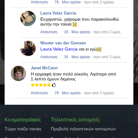
Απάντηση
·
78
·
Μου αρέσει
· πριν από 2 ημέρες
Laura Velez Garcia
Ευχαριστώ, χαίρομαι που παρακολουθώ
αυτήν την ταινία
Απάντηση
·
35
·
Μου αρέσει
· πριν από 3 ώρες
Wouter van der Giessen
Laura Velez Garcia
ναι κι εγώ
Απάντηση
·
35
·
Μου αρέσει
· πριν από 3 ώρες
Janet McCann
Η εγγραφή ήταν πολύ εύκολη.
Λιγότερο από
1 λεπτό ήμουν δεμένος
Απάντηση
·
78
·
Μου αρέσει
· πριν από 3 ημέρες
Κινηματογράφος
Τηλεοπτικές εκπομπές
Τώρα παίζει ταινίες
Προβολή τηλεοπτικών εκπομπών