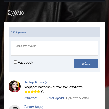
Σχόλια :
12 Σχόλια
Facebook
Σχόλιο
Τέιλορ Μακένζι
Φοβερο!
Λατρεύω αυτόν τον ιστότοπο
Απάντηση
·
18
·
Μου αρέσει
· Πριν από 5 λεπτά
Άστον Άιερς