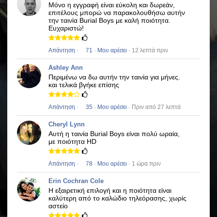
Μόνο η εγγραφή είναι εύκολη και δωρεάν,
επιτέλους μπορώ να παρακολουθήσω αυτήν
την ταινία
Burial Boys
με καλή ποιότητα.
Ευχαριστώ!
Απάντηση
·
71
·
Μου αρέσει
· 12 λεπτά πριν
Ashley Ann
Περιμένω να δω αυτήν την ταινία για μήνες.
και τελικά βγήκε επίσης
Απάντηση
·
35
·
Μου αρέσει
· Πριν από 27 λεπτά
Cheryl Lynn
Αυτή η ταινία
Burial Boys
είναι πολύ ωραία,
με ποιότητα HD
Απάντηση
·
78
·
Μου αρέσει
· 1 ώρα πριν
Erin Cochran Cole
Η εξαιρετική επιλογή και η ποιότητα είναι
καλύτερη από το καλώδιο τηλεόρασης, χωρίς
αστείο