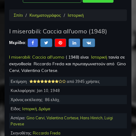
Σπίτι
Κινηματογράφος
Ιστορική
I miserabili: Caccia all'uomo
(
1948
)
Μερίδιο:
I miserabili: Caccia all'uomo
(
1948
) είναι
Ιστορική
ταινία σε
σκηνοθεσία
Riccardo Freda
και πρωταγωνιστούν από
Gino
Cervi, Valentina Cortese
.
Εκτίμηση :
από 3945 χρήστες
Κυκλοφόρησε:
Jan 10, 1948
Χρόνος εκτέλεσης:
86
ελάχ.
Είδος:
Ιστορική
,
Δράμα
Αστέρια:
Gino Cervi
,
Valentina Cortese
,
Hans Hinrich
,
Luigi
Pavese
Σκηνοθέτης:
Riccardo Freda