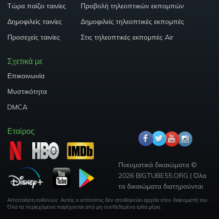
Τώρα παίζει ταινίες
Προβολή τηλεοπτικών εκπομπών
Δημοφιλείς ταινίες
Δημοφιλείς τηλεοπτικές εκπομπές
Προσεχείς ταινίες
Στις τηλεοπτικές εκπομπές Air
Σχετικά με
Επικοινωνία
Μυστικότητα
DMCA
Εταίρος
Πνευματικά δικαιώματα ©
2026 BIGTUBE55.ORG
|
Όλα
τα δικαιώματα διατηρούνται
Αποποίηση ευθυνών: Αυτός ο ιστότοπος δεν αποθηκεύει αρχεία στον διακομιστή του.
Όλα τα περιεχόμενα παρέχονται από μη συνδεδεμένα τρίτα μέρη.