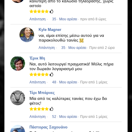
καλύτερη από το καλώδιο τηλεόρασης, χωρίς
αστείο
Απάντηση
·
35
·
Μου αρέσει
· πριν από 8 ώρες
Kyle Magner
ναι, είμαι επίσης μέσω αυτού για να
παρακολουθώ ταινίες
Απάντηση
·
35
·
Μου αρέσει
· Πριν από 2 ώρα
Έρικ Μη
Ναι, αυτό λειτουργεί πραγματικά!
Μόλις πήρα
τον δωρεάν λογαριασμό μου
Απάντηση
·
48
·
Μου αρέσει
· Πριν από 1 μέρες
Τέρι Μπάρνες
Μία από τις καλύτερες ταινίες που έχω δει
φέτος!
Απάντηση
·
52
·
Μου αρέσει
· Πριν από 1 μέρες
Πάστορας Σαχουάνο