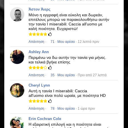
Άστον Άιερς
Μόνο η εγγραφή είναι εύκολη και δωρεάν,
επιτέλους μπορώ να παρακολουθήσω αυτήν
την ταινία
I miserabili: Caccia all'uomo
με
καλή ποιότητα.
Ευχαριστώ!
Απάντηση
·
71
·
Μου αρέσει
· 12 λεπτά πριν
Ashley Ann
Περιμένω να δω αυτήν την ταινία για μήνες.
και τελικά βγήκε επίσης
Απάντηση
·
35
·
Μου αρέσει
· Πριν από 27 λεπτά
Cheryl Lynn
Αυτή η ταινία
I miserabili: Caccia
all'uomo
είναι πολύ ωραία, με ποιότητα HD
Απάντηση
·
78
·
Μου αρέσει
· 1 ώρα πριν
Erin Cochran Cole
Η εξαιρετική επιλογή και η ποιότητα είναι