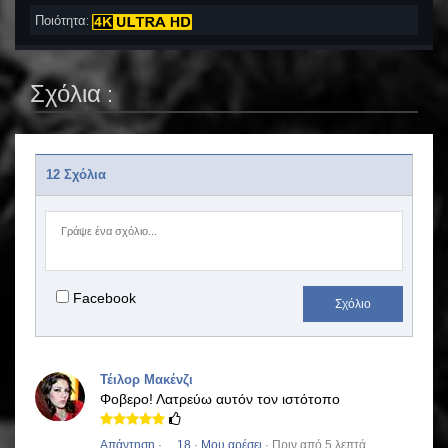
Ποιότητα:
Σχόλια :
12 Σχόλια
Facebook
Σχόλιο
Τέιλορ Μακένζι
Φοβερο!
Λατρεύω αυτόν τον ιστότοπο
Απάντηση
·
18
·
Μου αρέσει
· Πριν από 5 λεπτά