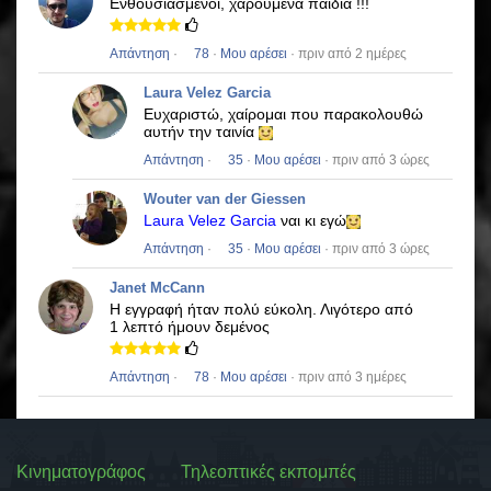
Ενθουσιασμένοι, χαρούμενα παιδιά !!!
Απάντηση
·
78
·
Μου αρέσει
· πριν από 2 ημέρες
Laura Velez Garcia
Ευχαριστώ, χαίρομαι που παρακολουθώ
αυτήν την ταινία
Απάντηση
·
35
·
Μου αρέσει
· πριν από 3 ώρες
Wouter van der Giessen
Laura Velez Garcia
ναι κι εγώ
Απάντηση
·
35
·
Μου αρέσει
· πριν από 3 ώρες
Janet McCann
Η εγγραφή ήταν πολύ εύκολη.
Λιγότερο από
1 λεπτό ήμουν δεμένος
Απάντηση
·
78
·
Μου αρέσει
· πριν από 3 ημέρες
Κινηματογράφος
Τηλεοπτικές εκπομπές