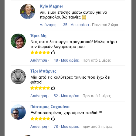
Kyle Magner
ναι, είμαι επίσης μέσω αυτού για να
παρακολουθώ ταινίες
Απάντηση
·
35
·
Μου αρέσει
· Πριν από 2 ώρα
Έρικ Μη
Ναι, αυτό λειτουργεί πραγματικά!
Μόλις πήρα
τον δωρεάν λογαριασμό μου
Απάντηση
·
48
·
Μου αρέσει
· Πριν από 1 μέρες
Τέρι Μπάρνες
Μία από τις καλύτερες ταινίες που έχω δει
φέτος!
Απάντηση
·
52
·
Μου αρέσει
· Πριν από 1 μέρες
Πάστορας Σαχουάνο
Ενθουσιασμένοι, χαρούμενα παιδιά !!!
Απάντηση
·
78
·
Μου αρέσει
· πριν από 2 ημέρες