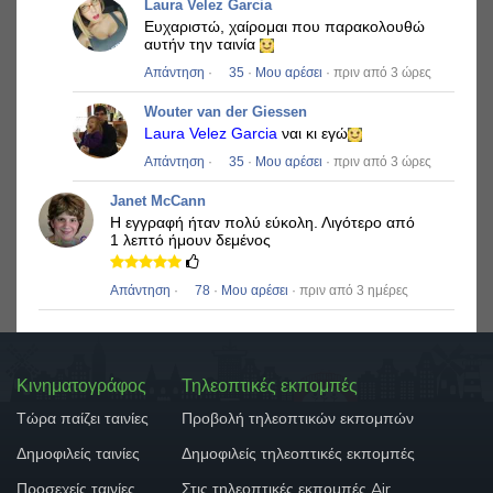
Laura Velez Garcia
Ευχαριστώ, χαίρομαι που παρακολουθώ
αυτήν την ταινία
Απάντηση
·
35
·
Μου αρέσει
· πριν από 3 ώρες
Wouter van der Giessen
Laura Velez Garcia
ναι κι εγώ
Απάντηση
·
35
·
Μου αρέσει
· πριν από 3 ώρες
Janet McCann
Η εγγραφή ήταν πολύ εύκολη.
Λιγότερο από
1 λεπτό ήμουν δεμένος
Απάντηση
·
78
·
Μου αρέσει
· πριν από 3 ημέρες
Κινηματογράφος
Τηλεοπτικές εκπομπές
Τώρα παίζει ταινίες
Προβολή τηλεοπτικών εκπομπών
Δημοφιλείς ταινίες
Δημοφιλείς τηλεοπτικές εκπομπές
Προσεχείς ταινίες
Στις τηλεοπτικές εκπομπές Air