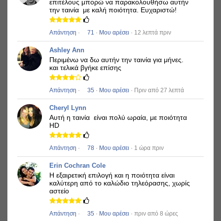
επιτέλους μπορώ να παρακολουθήσω αυτήν
την ταινία
με καλή ποιότητα.
Ευχαριστώ!
Απάντηση
·
71
·
Μου αρέσει
· 12 λεπτά πριν
Ashley Ann
Περιμένω να δω αυτήν την ταινία για μήνες.
και τελικά βγήκε επίσης
Απάντηση
·
35
·
Μου αρέσει
· Πριν από 27 λεπτά
Cheryl Lynn
Αυτή η ταινία
είναι πολύ ωραία, με ποιότητα
HD
Απάντηση
·
78
·
Μου αρέσει
· 1 ώρα πριν
Erin Cochran Cole
Η εξαιρετική επιλογή και η ποιότητα είναι
καλύτερη από το καλώδιο τηλεόρασης, χωρίς
αστείο
Απάντηση
·
35
·
Μου αρέσει
· πριν από 8 ώρες