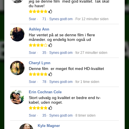
jeg se denne film
med god kvalitet.
Tak skal
du have!
Svar
·
71
·
Synes godt om
· For 12 minutter siden
Ashley Ann
Har ventet på at se denne film i flere
måneder.
og endelig kom også ud
Svar
·
35
·
Synes godt om
· for 27 minutter siden
Cheryl Lynn
Denne film
er meget flot med HD-kvalitet
Svar
·
78
·
Synes godt om
· for 1 time siden
Erin Cochran Cole
Stort udvalg og kvalitet er bedre end tv-
kabel, uden noget.
Svar
·
35
·
Synes godt om
· 8 timer siden
Kyle Magner