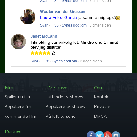
Svar
·
35
·
Synes godt om
· 3 timer siden
Wouter van der Giessen
Laura Velez Garcia
ja samme mig også
Svar
·
35
·
Synes godt om
· 3 timer siden
Janet McCann
Tilmelding var virkelig let.
Mindre end 1 minut
blev jeg tilsluttet
Svar
·
78
·
Synes godt om
· 3 dage siden
Film
TV-shows
Om
Spiller nu film
Luftende tv-shows
Kontakt
Populære film
Populære tv-shows
Privatliv
Kommende film
På luft-tv-serier
DMCA
Partner