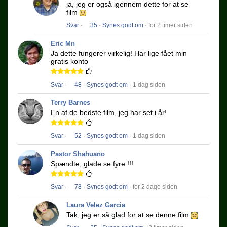
ja, jeg er også igennem dette for at se
film
Svar
·
35
·
Synes godt om
· for 2 timer siden
Eric Mn
Ja dette fungerer virkelig!
Har lige fået min
gratis konto
Svar
·
48
·
Synes godt om
· 1 dag siden
Terry Barnes
En af de bedste film, jeg har set i år!
Svar
·
52
·
Synes godt om
· 1 dag siden
Pastor Shahuano
Spændte, glade se fyre !!!
Svar
·
78
·
Synes godt om
· for 2 dage siden
Laura Velez Garcia
Tak, jeg er så glad for at se denne film