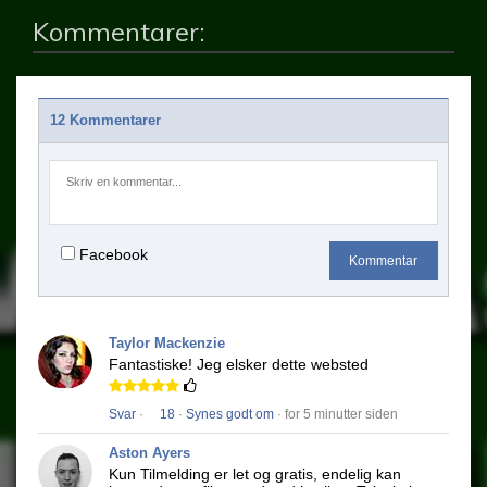
Kommentarer:
12 Kommentarer
Facebook
Kommentar
Taylor Mackenzie
Fantastiske!
Jeg elsker dette websted
Svar
·
18
·
Synes godt om
· for 5 minutter siden
Aston Ayers
Kun Tilmelding er let og gratis, endelig kan