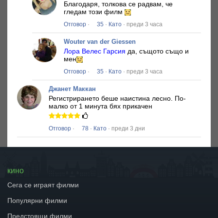
Благодаря, толкова се радвам, че
гледам този филм
Отговор
·
35
·
Като
· преди 3 часа
Wouter van der Giessen
Лора Велес Гарсия
да, същото също и
мен
Отговор
·
35
·
Като
· преди 3 часа
Джанет Маккан
Регистрирането беше наистина лесно.
По-
малко от 1 минута бях прикачен
Отговор
·
78
·
Като
· преди 3 дни
кино
Сега се играят филми
Популярни филми
Предстоящи филми