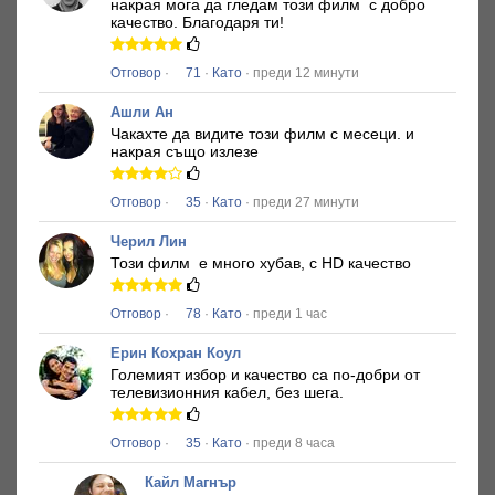
накрая мога да гледам този филм
с добро
качество.
Благодаря ти!
Отговор
·
71
·
Като
· преди 12 минути
Ашли Ан
Чакахте да видите този филм с месеци.
и
накрая също излезе
Отговор
·
35
·
Като
· преди 27 минути
Черил Лин
Този филм
е много хубав, с HD качество
Отговор
·
78
·
Като
· преди 1 час
Ерин Кохран Коул
Големият избор и качество са по-добри от
телевизионния кабел, без шега.
Отговор
·
35
·
Като
· преди 8 часа
Кайл Магнър