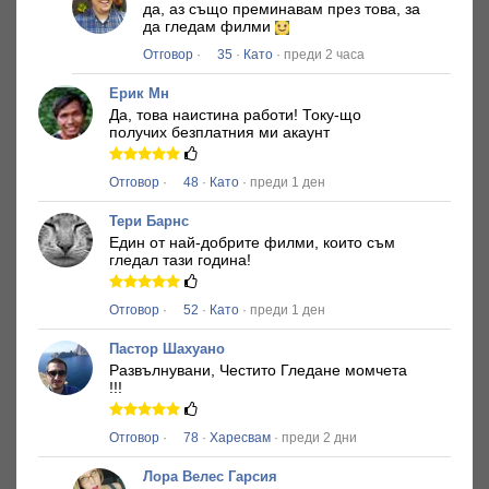
да, аз също преминавам през това, за
да гледам филми
Отговор
·
35
·
Като
· преди 2 часа
Ерик Мн
Да, това наистина работи!
Току-що
получих безплатния ми акаунт
Отговор
·
48
·
Като
· преди 1 ден
Тери Барнс
Един от най-добрите филми, които съм
гледал тази година!
Отговор
·
52
·
Като
· преди 1 ден
Пастор Шахуано
Развълнувани, Честито Гледане момчета
!!!
Отговор
·
78
·
Харесвам
· преди 2 дни
Лора Велес Гарсия