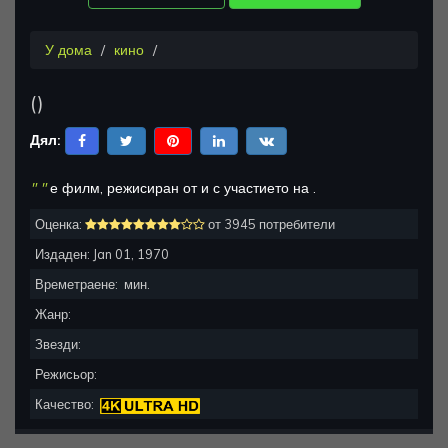
У дома
кино
(
)
Дял:
"
"
е
филм, режисиран от
и с участието на
.
Оценка:
от 3945 потребители
Издаден:
Jan 01, 1970
Времетраене:
мин.
Жанр:
Звезди:
Режисьор:
Качество: