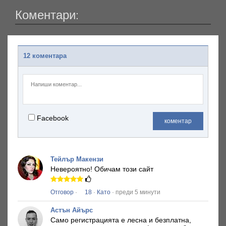
Коментари:
12 коментара
Facebook
коментар
Тейлър Макензи
Невероятно!
Обичам този сайт
Отговор
·
18
·
Като
· преди 5 минути
Астън Айърс
Само регистрацията е лесна и безплатна,